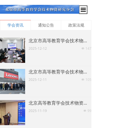
끀
学会资讯
通知公告
政策法规
行业动态
公示公告
政策法规
北京市高等教育学会技术物资研究分会组织召开学术课题申报立项答辩评审会
社保基金的保值增值问题长期为各界关注，今年在这一块，广州会否有大动作?
保证资金安全，目前社保基金结余
2025-12-12
147
넶
只能通过存款或购买国债寻求保值
和增值。
2017-07-18
0
넶
北京市高等教育学会技术物资研究分会组织赴联想集团调研
市民政局有关部门的负责人表示，完善计划生育特别扶助制度
提高广州市计划生育家庭特别扶助
2025-12-11
105
넶
对象年老时的扶助金标准，根据广
州市经济社会发展情况，对男满60
2017-07-18
0
넶
岁、女满55岁扶助对象的特别扶助
金标准进行调整
北京高等教育学会技术物资研究分会带队参加“第六届京津冀一体化高等学校实验室与资产管理研讨会”
金保工程-社保基金监督”系统主要是借助信息化的手段来加强基金监督的管理
系统通过大数据分析等数据运算方
2025-11-19
99
넶
式，及时反映基金运营情况，尽早
发现基金监督风险
2017-07-18
0
넶