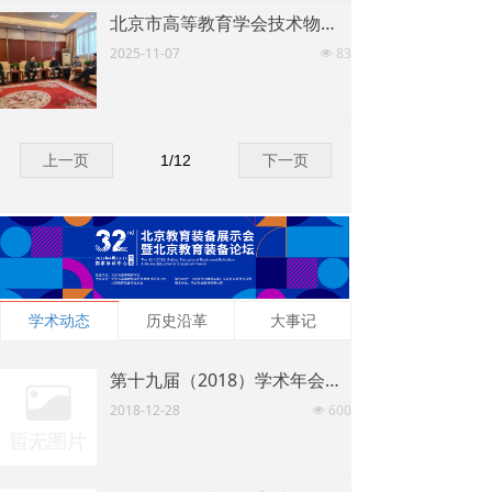
北京市高等教育学会技术物资研究分会举办高校工程领域招标业务培训会
广州也尝试在确保社保基金安全和足额发放的情况下，把一部分资金拿出来投资
如何监管好社保基金同样重要。方
2025-11-07
83
넶
案称，将运用“金保工程-社保基金监
督”软件，推广非现场监督检查
2017-07-18
0
넶
上一页
1
/
12
下一页
上一页
1
/
2
下一页
学术动态
历史沿革
大事记
第十九届（2018）学术年会论文评奖获奖论文名单
2018-12-28
600
넶