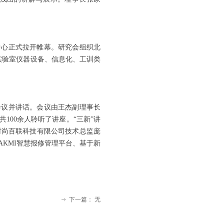
中心正式拉开帷幕。研究会组织北
实验室仪器设备、信息化、工训类
议并讲话。会议由王杰副理事长
100余人聆听了讲座。“三新”讲
时尚百联科技有限公司技术总监庞
KMI智慧报修管理平台、基于新
下一篇：
无
ꁹ