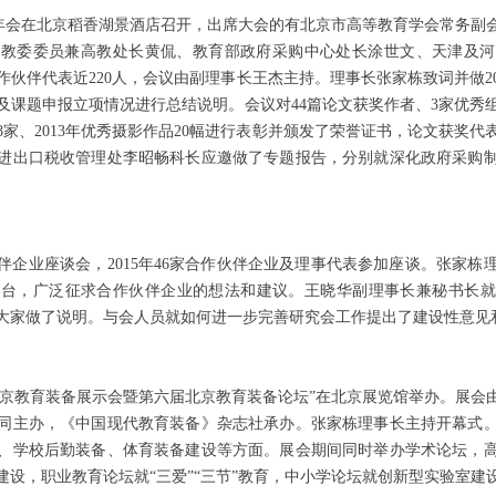
会年会在北京稻香湖景酒店召开，出席大会的有北京市高等教育学会常务副
市教委委员兼高教处长黄侃、教育部政府采购中心处长涂世文、天津及河
伙伴代表近220人，会议由副理事长王杰主持。理事长张家栋致词并做2
审及课题申报立项情况进行总结说明。会议对44篇论文获奖作者、3家优秀组
伙伴8家、2013年优秀摄影作品20幅进行表彰并颁发了荣誉证书，论文获奖
进出口税收管理处李昭畅科长应邀做了专题报告，分别就深化政府采购
伴企业座谈会，2015年46家合作伙伴企业及理事代表参加座谈。张家栋
台，广泛征求合作伙伴企业的想法和建议。王晓华副理事长兼秘书长就2
题向大家做了说明。与会人员就如何进一步完善研究会工作提出了建设性意见
届北京教育装备展示会暨第六届北京教育装备论坛”在北京展览馆举办。展会
同主办，《中国现代教育装备》杂志社承办。张家栋理事长主持开幕式
、学校后勤装备、体育装备建设等方面。展会期间同时举办学术论坛，
建设，职业教育论坛就“三爱”“三节”教育，中小学论坛就创新型实验室建