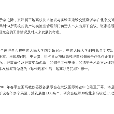
会之际，京津冀三地高校技术物资与实验室建设交流座谈会在北京交通
校共计34所高校的资产与实验室管理部门负责人35人出席了会议。张家
研究会的工作情况及对未来发展的考虑。
体理事会在中国人民大学国学馆召开。中国人民大学副校长查学友出
杰、王晓华(兼)、史天贵、祖占良及70所高校理事和46家合作伙伴企业代
情况，理事单位及理事变动名单，2015年工作安排，2015年学术论文及
学友检察官做题为《珍惜现有生活，远离职务犯罪》报告。
15年春季全国高教仪器设备展示会在武汉国际博览中心隆重开幕。本
设备等多个展区，涉及展位1300余个。研究会组织38所北京高校近17