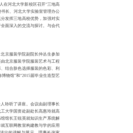
人在河北大学新校区召开“三地高
秘书长、河北大学实验室管理办公
充分发挥三地高校优势，加强对实
行全面深入的交流与探讨。与会代
北京服装学院副院长仲丛生参加
座由北京服装学院服装艺术与工程
形、结合肤色选择服装的色彩、利
物馆”和“2015届毕业生造型艺
余人聆听了讲座。会议由副理事长
化工大学国资处副处长高惠玲就高
书馆馆长王锐英就知识生产系统解
洋就互联网教室构建教与学的应用
浅出的讲解与展示。理事长张家