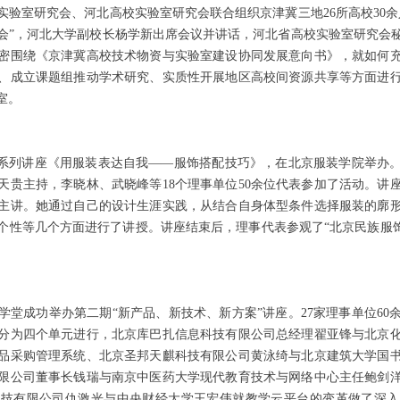
室研究会、河北高校实验室研究会联合组织京津冀三地26所高校30余
会”，河北大学副校长杨学新出席会议并讲话，河北省高校实验室研究会
密围绕《京津冀高校技术物资与实验室建设协同发展意向书》，就如何
、成立课题组推动学术研究、实质性开展地区高校间资源共享等方面进
室。
系列讲座《用服装表达自我——服饰搭配技巧》，在北京服装学院举办。
天贵主持，李晓林、武晓峰等18个理事单位50余位代表参加了活动。讲
主讲。她通过自己的设计生涯实践，从结合自身体型条件选择服装的廓
性等几个方面进行了讲授。讲座结束后，理事代表参观了“北京民族服饰博
成功举办第二期“新产品、新技术、新方案”讲座。27家理事单位60
分为四个单元进行，北京库巴扎信息科技有限公司总经理翟亚锋与北京
品采购管理系统、北京圣邦天麒科技有限公司黄泳绮与北京建筑大学国
限公司董事长钱瑞与南京中医药大学现代教育技术与网络中心主任鲍剑
科技有限公司仇激光与中央财经大学王宏伟就教学云平台的变革做了深入