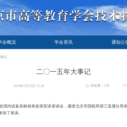
学会概况
学会资讯
通知公
学会概况
学会资讯
通知公
大事记
二〇一五年大事记
浏览量：
139
2016年1月15日
15:20
ꄀ
ꄘ
国内设备采购税务政策宣讲座谈会，邀请北京市国税局第三直属分局相
参加了座谈。