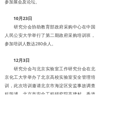
参加展会及论坛。
10月23日
研究分会协助教育部政府采购中心在中国
人民公安大学举行了第二期政府采购培训班，
参加培训人数达280余人。
12月3日
研究分会与北京实验室工作研究分会在北
京化工大学举办了北京高校实验室安全管理培
训，此次培训邀请北京市海淀区安监事故调查
科陈溥、北京市安全工程研究院高建村、香港
科技大学杜武俊、北京市固体废物和化学品管
理中心肖晓峰、北京市公安局治安总队谷宝
峰、清华大学黄开胜等6位专家针对实验室安全
方面内容做了专题报告。