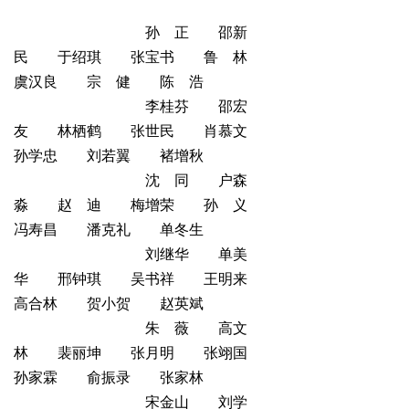
孙 正 邵新
民 于绍琪 张宝书 鲁 林
虞汉良 宗 健 陈 浩
李桂芬 邵宏
友 林栖鹤 张世民 肖慕文
孙学忠 刘若翼 褚增秋
沈 同 户森
淼 赵 迪 梅增荣 孙 义
冯寿昌 潘克礼 单冬生
刘继华 单美
华 邢钟琪 吴书祥 王明来
高合林 贺小贺 赵英斌
朱 薇 高文
林 裴丽坤 张月明 张翊国
孙家霖 俞振录 张家林
宋金山 刘学