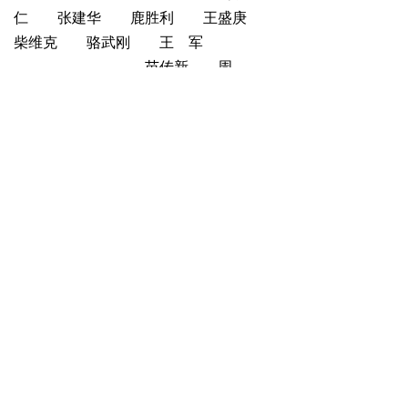
仁 张建华 鹿胜利 王盛庚
柴维克 骆武刚 王 军
苗传新 周
锋 王慈秀 享惠英 贺久长
王铁柱
下一篇：
无
版权信息：
北京市高等教育学会技术物资研究分会