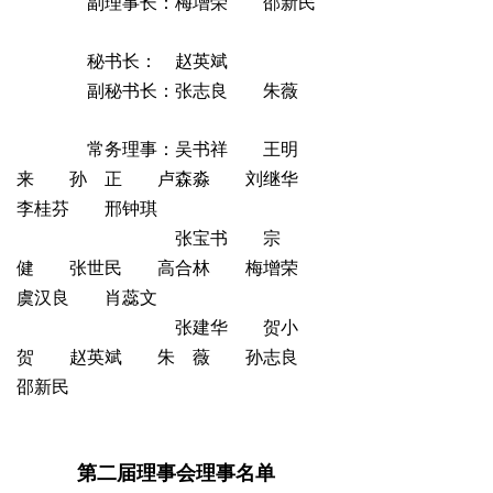
副理事长：梅增荣 邵新民
秘书长： 赵英斌
副秘书长：张志良 朱薇
常务理事：吴书祥 王明
来 孙 正 卢森淼 刘继华
李桂芬 邢钟琪
张宝书 宗
健 张世民 高合林 梅增荣
虞汉良 肖蕊文
张建华 贺小
贺 赵英斌 朱 薇 孙志良
邵新民
第二届理事会理事名单