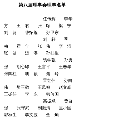
第八届理事会理事名单
任传辉 李华
方 王 君 张 颐 梁 宁
刘 蔚 昝拓荒 孙卫东
刘 轩 季
梅 霍 宁 张 伟 李 清
张 健 汤 湛 孙桂生
钱学强 孙勇
强 胡心印 王言平 王春华
张国柱 胡 颖 鲍 玲
雷红伟 孙向
伟 樊玉敬 王凤禄 赵文淼
王崟任 李 东 韩伟国
高振斌 贾自
强 张守武 刘振清 匡小国
郭秋生 李文波 金 灿