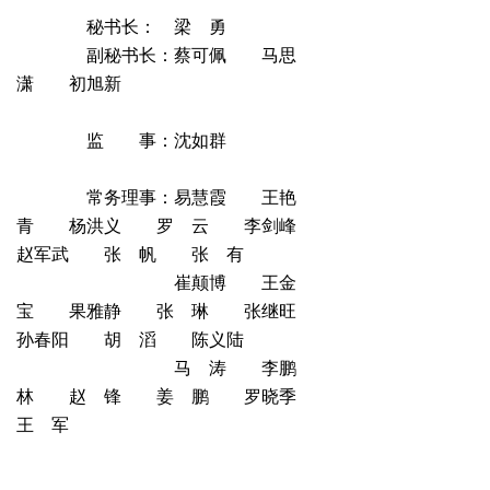
秘书长： 梁 勇
副秘书长：蔡可佩 马思
潇 初旭新
监 事：沈如群
常务理事：易慧霞 王艳
青 杨洪义 罗 云 李剑峰
赵军武 张 帆 张 有
崔颠博 王金
宝 果雅静 张 琳 张继旺
孙春阳 胡 滔 陈义陆
马 涛 李鹏
林 赵 锋 姜 鹏 罗晓季
王 军