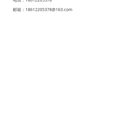
邮箱：18612205378@163.com
实验室、校园后勤管理、学前装备展区负
责人：裴俊
电话：15801210441
邮箱：778109538@qq.com
体育设施及用品展区、音美劳设备及图书
展区负责人：周楠
电话：15810777702
邮箱：zn834734878@163.com
展会合作、广告负责人：孔祥宇
电话：18612205378
邮箱：18612205378@163.com
《中国现代教育装备》杂志社有限责任公
司