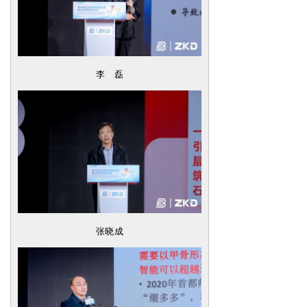
李 磊
张晓成