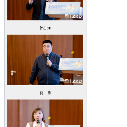
孙占海
何 勇