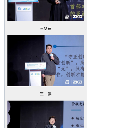
王华蓓
王 祺