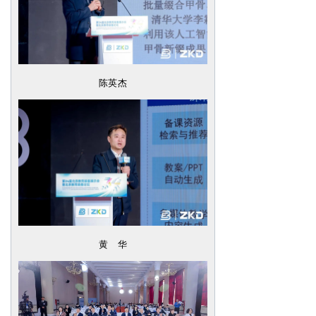
陈英杰
黄 华