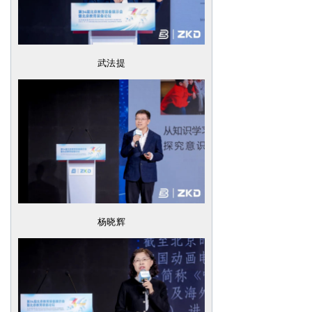
武法提
杨晓辉